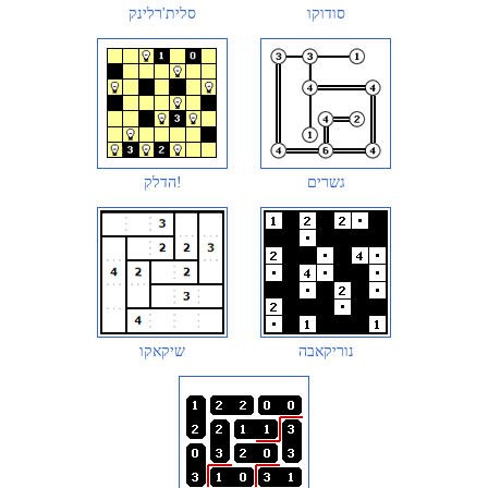
סודוקו
סלית'רלינק
גשרים
הדלק!
נוריקאבה
שיקאקו