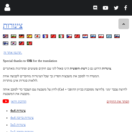
צינורות
תרגמו אתר זה.
Special thanks to
Olli
for the translation
הינו פאזל לוגי עם חוקים פשוטים ופתרונות מאתגרים.
צינורות
הידוע גם כ
רשת-חופשית
המטרה הי לסובב את משבצות הסריג כך שכל הצינורות מחוברים לקבוצה אחת.
לולאות סגורות אינן מותרות.
לחץ על משבצת עם העכבר כדי לסובב אותה (Ctrl + לחיצה מסובבת בכיוון ההופכי). לחיצת עכבר ימני
מקבעת את המשבצת.
הסתר את החוקים
הדרכת וידאו
4x4 צינורות
4x4 צינורות כריכה
5x5 צינורות
5x5 צינורות כריכה