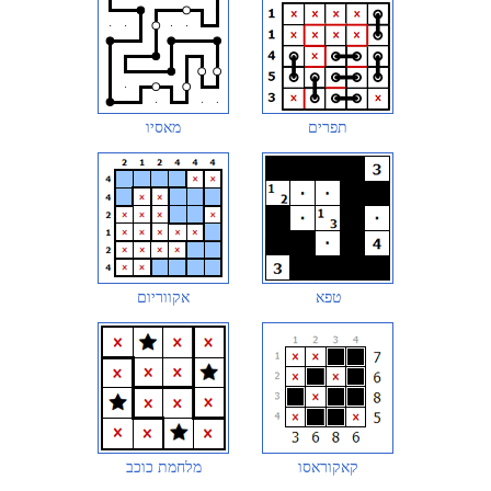
תפרים
מאסיו
טפא
אקווריום
קאקוראסו
מלחמת כוכב