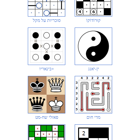
קוּרוֹדוֹקוֹ
סוכריות על מקל
ין-יאנג
בינאריו+
מדי חום
פאזלי שח-מט