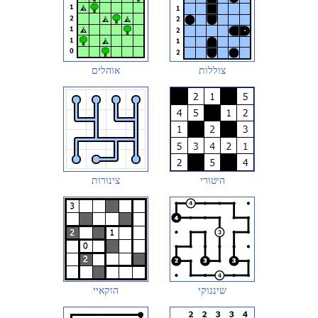
צוללות
אוהלים
היטורי
צינורות
שינגוקי
הוקאיי