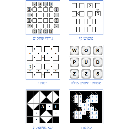
פוטושיקי
גורדי שחקים
משחקי חיפוש מילה
רנזוקו
קאקורו
שאקאשאקה