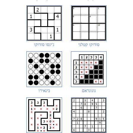
סודוקו קטלני
ג'יגסו סודוקו
נונוגראם
בינאירו