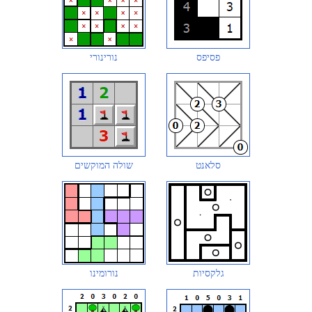
פסיפס
נורינורי
סלאנט
שולה המוקשים
גלקסיות
נורומינו