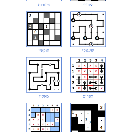
היטורי
צינורות
שינגוקי
הוקאיי
תפרים
מאסיו