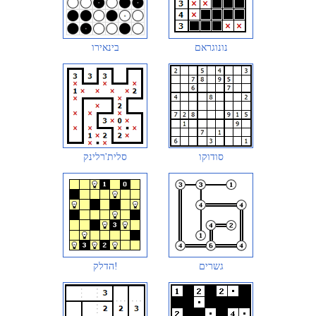
נונוגראם
בינאירו
סודוקו
סלית'רלינק
גשרים
הדלק!