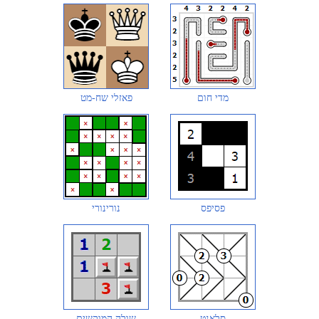
מדי חום
פאזלי שח-מט
פסיפס
נורינורי
סלאנט
שולה המוקשים