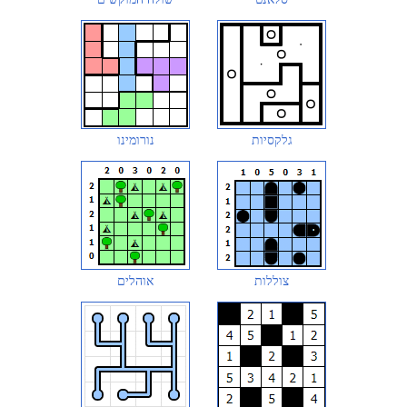
גלקסיות
נורומינו
צוללות
אוהלים