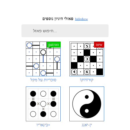
פאזלי היגיון נוספים
hide
show
קוּרוֹדוֹקוֹ
סוכריות על מקל
ין-יאנג
בינאריו+