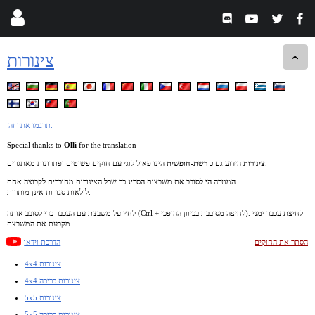
צינורות
תרגמו אתר זה.
Special thanks to
Olli
for the translation
הינו פאזל לוגי עם חוקים פשוטים ופתרונות מאתגרים.
צינורות
הידוע גם כ
רשת-חופשית
המטרה הי לסובב את משבצות הסריג כך שכל הצינורות מחוברים לקבוצה אחת.
לולאות סגורות אינן מותרות.
לחץ על משבצת עם העכבר כדי לסובב אותה (Ctrl + לחיצה מסובבת בכיוון ההופכי). לחיצת עכבר ימני
מקבעת את המשבצת.
הסתר את החוקים
הדרכת וידאו
4x4 צינורות
4x4 צינורות כריכה
5x5 צינורות
5x5 צינורות כריכה