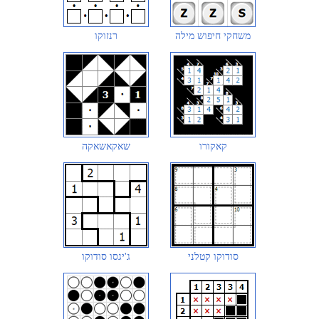
משחקי חיפוש מילה
רנזוקו
קאקורו
שאקאשאקה
סודוקו קטלני
ג'יגסו סודוקו