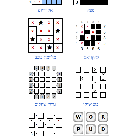
טפא
אקווריום
קאקוראסו
מלחמת כוכב
פוטושיקי
גורדי שחקים